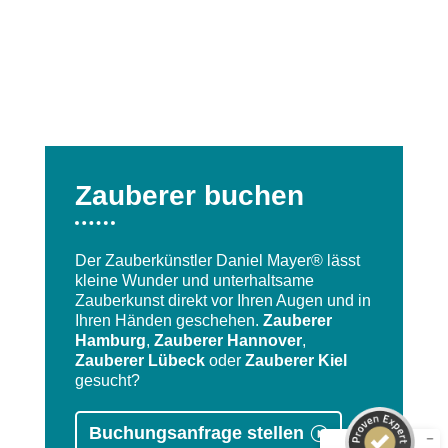
Zauberer buchen
Der Zauberkünstler Daniel Mayer® lässt
kleine Wunder und unterhaltsame
Zauberkunst direkt vor Ihren Augen und in
Kundenbewertungen und Erfahrungen zu
Ihren Händen geschehen.
Zauberer
Daniel Mayer - Zauberkünstler
Hamburg
,
Zauberer Hannover
,
Zauberer Lübeck
oder
Zauberer Kiel
SEHR GUT
%
100
gesucht?
Empfehlungen auf
ProvenExpert.com
5,00
/
4,90
Buchungsanfrage stellen