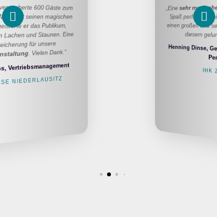
„Eine
sehr magische Show
, die Illusion und
Spaß perfekt kombiniert! Daniel lieferte so
einen großen und sehr wertvollen Beitrag zu
diesem gelungenen Abend! “
Henning Dinse, Geschäftsbereichsleiter
Personal
IHK ZU KIEL