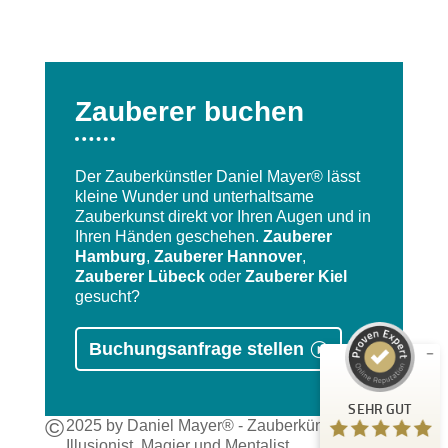
Zauberer buchen
Der Zauberkünstler Daniel Mayer® lässt
kleine Wunder und unterhaltsame
Zauberkunst direkt vor Ihren Augen und in
Kundenbewertungen und Erfahrungen zu
Ihren Händen geschehen.
Zauberer
Daniel Mayer - Zauberkünstler
Hamburg
,
Zauberer Hannover
,
SEHR GUT
Zauberer Lübeck
oder
Zauberer Kiel
%
100
gesucht?
Empfehlungen auf
ProvenExpert.com
5,00
/
4,90
Buchungsanfrage stellen
28
66
Bewertungen auf
3
Bewertungen von
SEHR GUT
ProvenExpert.com
anderen Quellen
©
2025 by Daniel Mayer® - Zauberkünstler,
Illusionist, Magier und Mentalist