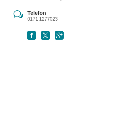
w
Telefon
0171 1277023


